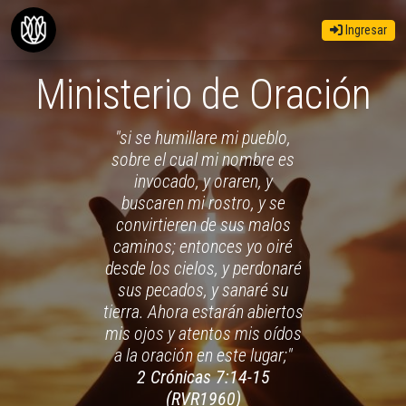
Ingresar
Ministerio de Oración
"si se humillare mi pueblo,
sobre el cual mi nombre es
invocado, y oraren, y
buscaren mi rostro, y se
convirtieren de sus malos
caminos; entonces yo oiré
desde los cielos, y perdonaré
sus pecados, y sanaré su
tierra. Ahora estarán abiertos
mis ojos y atentos mis oídos
a la oración en este lugar;"
2 Crónicas 7:14-15
(RVR1960)