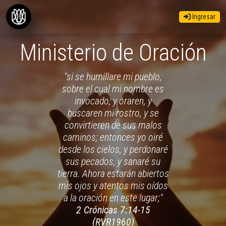
Ingresar
Ministerio de Oración
"si se humillare mi pueblo,
sobre el cual mi nombre es
invocado, y oraren, y
buscaren mi rostro, y se
convirtieren de sus malos
caminos; entonces yo oiré
desde los cielos, y perdonaré
sus pecados, y sanaré su
tierra. Ahora estarán abiertos
mis ojos y atentos mis oídos
a la oración en este lugar;"
2 Crónicas 7:14-15
(RVR1960)