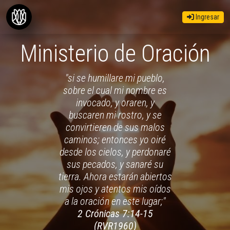
Ingresar
Ministerio de Oración
"si se humillare mi pueblo,
sobre el cual mi nombre es
invocado, y oraren, y
buscaren mi rostro, y se
convirtieren de sus malos
caminos; entonces yo oiré
desde los cielos, y perdonaré
sus pecados, y sanaré su
tierra. Ahora estarán abiertos
mis ojos y atentos mis oídos
a la oración en este lugar;"
2 Crónicas 7:14-15
(RVR1960)